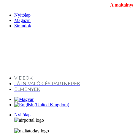
A maltainya
Nyitólap
Magazin
Strandok
VIDEÓK
LÁTNIVALÓK ÉS PARTNEREK
ÉLMÉNYEK
Nyitólap