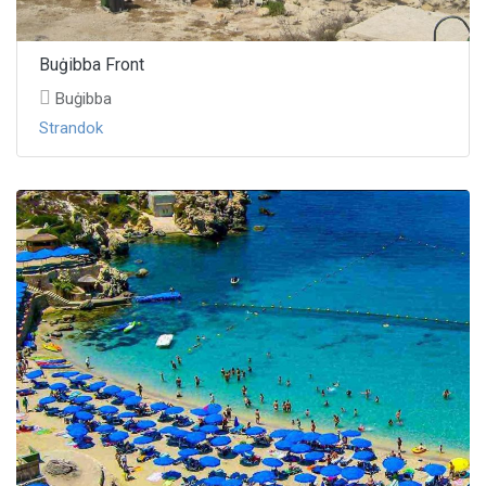
Buġibba Front
Buġibba
Strandok