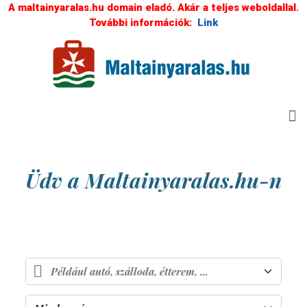
A maltainyaralas.hu domain eladó. Akár a teljes weboldallal.
További információk:
Link
Üdv a Maltainyaralas.hu-n
A napfény és a kék tenger országa