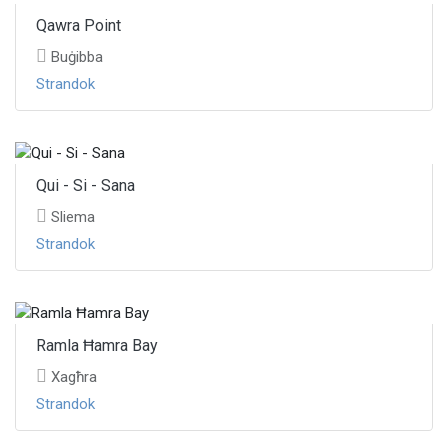
Qawra Point
Buġibba
Strandok
Qui - Si - Sana
Sliema
Strandok
Ramla Ħamra Bay
Xagħra
Strandok