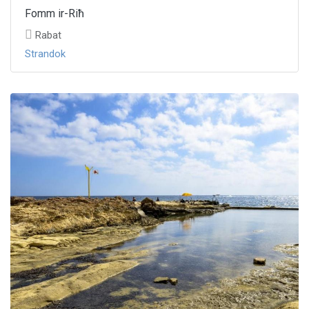
Fomm ir-Riħ
Rabat
Strandok