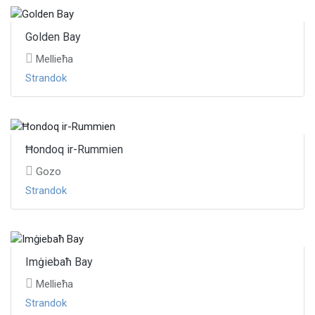
Golden Bay
Mellieħa
Strandok
Ħondoq ir-Rummien
Gozo
Strandok
Imġiebaħ Bay
Mellieħa
Strandok