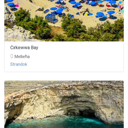
Ċirkewwa Bay
Mellieħa
Strandok