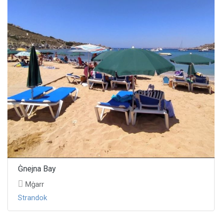
Ġnejna Bay
Mġarr
Strandok