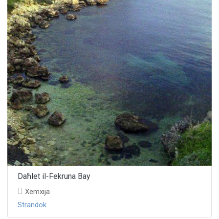
Daħlet il-Fekruna Bay
Xemxija
Strandok