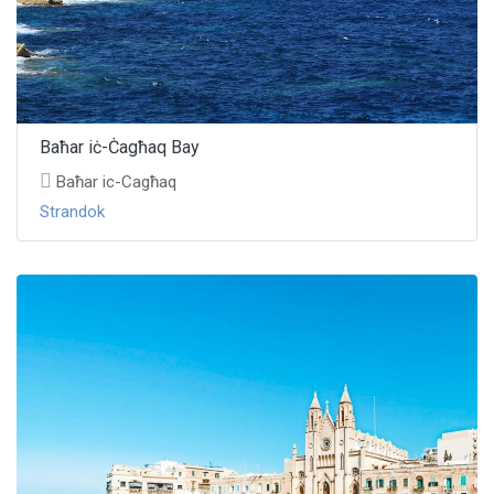
Baħar iċ-Ċagħaq Bay
Baħar ic-Cagħaq
Strandok