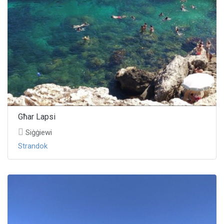
Għar Lapsi
Siġġiewi
Strandok