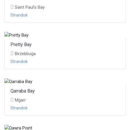
Saint Paul's Bay
Strandok
Pretty Bay
Birżebbuġa
Strandok
Qarraba Bay
Mġarr
Strandok