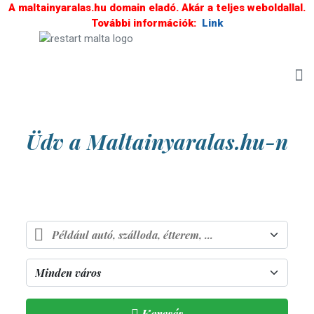
A maltainyaralas.hu domain eladó. Akár a teljes weboldallal.
További információk:
Link
Üdv a Maltainyaralas.hu-n
A napfény és a kék tenger országa
Keresés